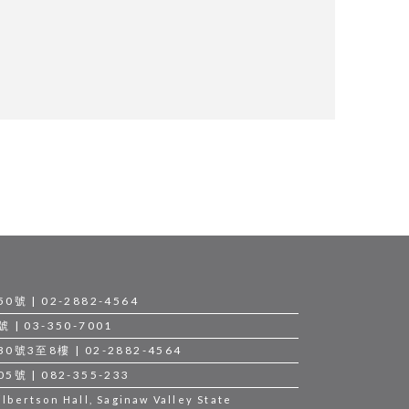
 | 02-2882-4564
 03-350-7001
3至8樓 | 02-2882-4564
 | 082-355-233
bertson Hall, Saginaw Valley State