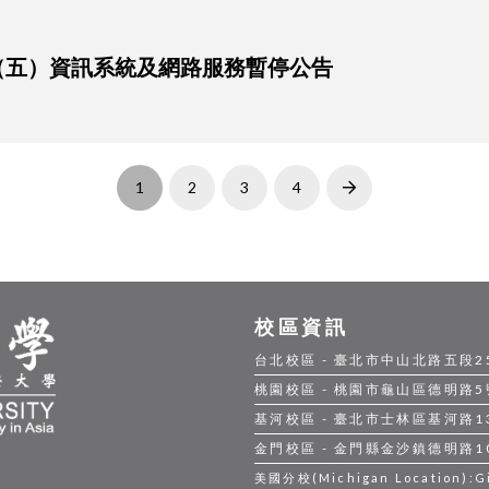
1日（五）資訊系統及網路服務暫停公告
1
2
3
4
Next
校區資訊
台北校區 - 臺北市中山北路五段250號
桃園校區 - 桃園市龜山區德明路5號 |
基河校區 - 臺北市士林區基河路130號
金門校區 - 金門縣金沙鎮德明路105號
美國分校(Michigan Location):Gil